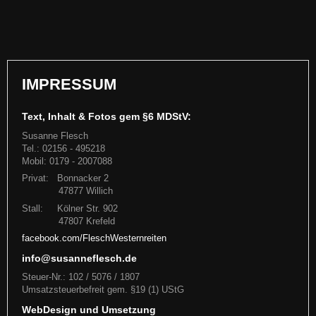
IMPRESSUM
Text, Inhalt & Fotos gem §6 MDStV:
Susanne Flesch
Tel.: 02156 - 495218
Mobil: 0179 - 2007088
Privat: Bonnacker 2
A new star is born: "Flesch Dancer" alias "Gretchen"
47877 Willich
Stall: Kölner Str. 902
47807 Krefeld
Am 3. Mai ist das zweite Fohlen aus unserer Stute "Just for Flesch"
(Shania) auf die Welt gekommen - eine wunderschöne F
facebook.com/FleschWesternreiten
info@susanneflesch.de
Weiterlesen
Steuer-Nr.: 102 / 5076 / 1807
Umsatzsteuerbefreit gem. §19 (1) UStG
WebDesign und Umsetzung