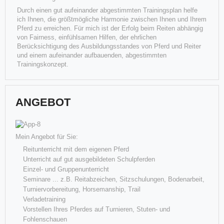
Durch einen gut aufeinander abgestimmten Trainingsplan helfe
ich Ihnen, die größtmögliche Harmonie zwischen Ihnen und Ihrem
Pferd zu erreichen. Für mich ist der Erfolg beim Reiten abhängig
von Fairness, einfühlsamen Hilfen, der ehrlichen
Berücksichtigung des Ausbildungsstandes von Pferd und Reiter
und einem aufeinander aufbauenden, abgestimmten
Trainingskonzept.
Best of Invy & Marion
"Best of Invy" ... für mich ein besonderes Pferd! Als sie geboren
ANGEBOT
wurde ging ein Traum für mich in Erfüllung. Eine
Weiterlesen
Mein Angebot für Sie:
Reitunterricht mit dem eigenen Pferd
Unterricht auf gut ausgebildeten Schulpferden
Einzel- und Gruppenunterricht
Seminare ... z.B. Reitabzeichen, Sitzschulungen, Bodenarbeit,
Turniervorbereitung, Horsemanship, Trail
Verladetraining
Vorstellen Ihres Pferdes auf Turnieren, Stuten- und
Fohlenschauen