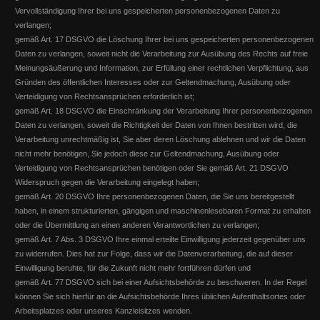
Vervollständigung Ihrer bei uns gespeicherten personenbezogenen Daten zu
verlangen;
gemäß Art. 17 DSGVO die Löschung Ihrer bei uns gespeicherten personenbezogenen
EWU 2015 ... das Turnierjahr
Daten zu verlangen, soweit nicht die Verarbeitung zur Ausübung des Rechts auf freie
Meinungsäußerung und Information, zur Erfüllung einer rechtlichen Verpflichtung, aus
DQHA Zuchtschau Laubach - Fohlen-Schau
Gründen des öffentlichen Interesses oder zur Geltendmachung, Ausübung oder
Landesmeisterschaft Rheinland Anfang August Susanne Flesch
Verteidigung von Rechtsansprüchen erforderlich ist;
Silber Medaille Western Riding mit Invy this Playgirl 4
"Best of Invy" wird Reserve Sieger auf der Fohlenschau und erhält die
gemäß Art. 18 DSGVO die Einschränkung der Verarbeitung Ihrer personenbezogenen
Einladung zum Bundeschampionat!
Daten zu verlangen, soweit die Richtigkeit der Daten von Ihnen bestritten wird, die
Weiterlesen
Verarbeitung unrechtmäßig ist, Sie aber deren Löschung ablehnen und wir die Daten
Weiterlesen
nicht mehr benötigen, Sie jedoch diese zur Geltendmachung, Ausübung oder
Verteidigung von Rechtsansprüchen benötigen oder Sie gemäß Art. 21 DSGVO
Widerspruch gegen die Verarbeitung eingelegt haben;
gemäß Art. 20 DSGVO Ihre personenbezogenen Daten, die Sie uns bereitgestellt
haben, in einem strukturierten, gängigen und maschinenlesebaren Format zu erhalten
oder die Übermittlung an einen anderen Verantwortlichen zu verlangen;
gemäß Art. 7 Abs. 3 DSGVO Ihre einmal erteilte Einwilligung jederzeit gegenüber uns
zu widerrufen. Dies hat zur Folge, dass wir die Datenverarbeitung, die auf dieser
Einwilligung beruhte, für die Zukunft nicht mehr fortführen dürfen und
gemäß Art. 77 DSGVO sich bei einer Aufsichtsbehörde zu beschweren. In der Regel
können Sie sich hierfür an die Aufsichtsbehörde Ihres üblichen Aufenthaltsortes oder
Arbeitsplatzes oder unseres Kanzleisitzes wenden.