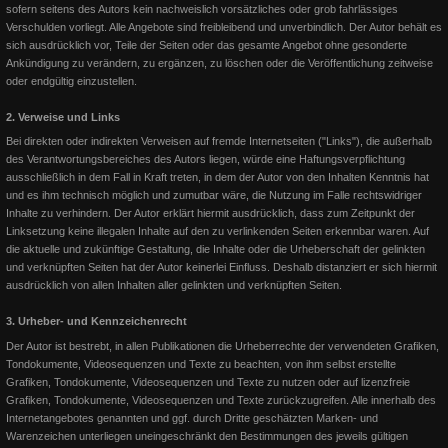
sofern seitens des Autors kein nachweislich vorsätzliches oder grob fahrlässiges
Verschulden vorliegt. Alle Angebote sind freibleibend und unverbindlich. Der Autor behält es
sich ausdrücklich vor, Teile der Seiten oder das gesamte Angebot ohne gesonderte
Ankündigung zu verändern, zu ergänzen, zu löschen oder die Veröffentlichung zeitweise
oder endgültig einzustellen.
2. Verweise und Links
Bei direkten oder indirekten Verweisen auf fremde Internetseiten ("Links"), die außerhalb
des Verantwortungsbereiches des Autors liegen, würde eine Haftungsverpflichtung
EWU 2017 ... das Turnierjahr
ausschließlich in dem Fall in Kraft treten, in dem der Autor von den Inhalten Kenntnis hat
und es ihm technisch möglich und zumutbar wäre, die Nutzung im Falle rechtswidriger
Bunny the Goodbar wird EWU Champion Junior Western Riding
Inhalte zu verhindern. Der Autor erklärt hiermit ausdrücklich, dass zum Zeitpunkt der
Pferdemedaille in Gold für Lion on the Beach in der Horsemans
Linksetzung keine illegalen Inhalte auf den zu verlinkenden Seiten erkennbar waren. Auf
die aktuelle und zukünftige Gestaltung, die Inhalte oder die Urheberschaft der gelinkten
und verknüpften Seiten hat der Autor keinerlei Einfluss. Deshalb distanziert er sich hiermit
Weiterlesen
ausdrücklich von allen Inhalten aller gelinkten und verknüpften Seiten.
3. Urheber- und Kennzeichenrecht
Der Autor ist bestrebt, in allen Publikationen die Urheberrechte der verwendeten Grafiken,
Tondokumente, Videosequenzen und Texte zu beachten, von ihm selbst erstellte
Grafiken, Tondokumente, Videosequenzen und Texte zu nutzen oder auf lizenzfreie
Grafiken, Tondokumente, Videosequenzen und Texte zurückzugreifen. Alle innerhalb des
Internetangebotes genannten und ggf. durch Dritte geschätzten Marken- und
Warenzeichen unterliegen uneingeschränkt den Bestimmungen des jeweils gültigen