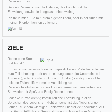
Reiter und Pferd.
Weiterlesen
Bei den Reitern ist mir die Balance, das Gefühl und die
Einwirkung, sowie die Losgelassenheit wichtig.
Ich freue mich, Sie mit Ihrem eigenen Pferd, oder in der Arbeit mit
meinen Pferden kennen zu lernen.
ZIELE
Reiten ohne Stress
und Angst?
... das ist mir persönlich ein wichtiges Anliegen. Viele Reiter leiden
"Professor Riki" wird 30 Jahre alt
zum Teil jahrelang stark unter Leistungsdruck (im Unterricht, bei
Turnieren), oder Ängsten (z.B. nach Unfällen) - völlig unnötig! In
solchen Fällen hilft mir meine Ausbildung als
Seinen 30. Geburtstag feiert in diesem Jahr Susanne und Bernhard
Persönlichkeitstrainer und wir können gemeinsam erarbeiten, wie
Fleschs SHI Riker (Fletch's Top Riker x Skip Shi Doll).
Sie wieder mit Spaß und Erfolg Reiten können.
Jeder weiß, wie wichtig kontinuierliche Fortbildung in allen
Weiterlesen
Bereichen des Lebens ist. Nicht umsonst ist das "lebenslange
Lernen" zu einem wichtigen Schlagwort unserer Zeit geworden. Auf
das Reiten trifft dieser Grundsatz sogar in besonderem Maße zu.