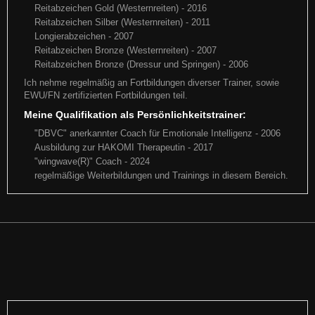
Reitabzeichen Gold (Westernreiten) - 2016
AQ-Turnier in Nümbrecht ein Besuch in Nümbrecht darf natürlich nicht
fehlen - next Stop "German OPEN": Susanne mit Bun
Reitabzeichen Silber (Westernreiten) - 2011
Longierabzeichen - 2007
Reitabzeichen Bronze (Westernreiten) - 2007
Weiterlesen
Reitabzeichen Bronze (Dressur und Springen) - 2006
Ich nehme regelmäßig an Fortbildungen diverser Trainer, sowie
EWU/FN zertifizierten Fortbildungen teil.
Meine Qualifikation als Persönlichkeitstrainer:
"DBVC" anerkannter Coach für Emotionale Intelligenz - 2006
Ausbildung zur HAKOMI Therapeutin - 2017
"wingwave(R)" Coach - 2024
regelmäßige Weiterbildungen und Trainings in diesem Bereich.
European Championship 2018
Schröder x Keep on Kruzin: "Flesch for Fantasy" alias
ECQH 2018 Eine tolle Woche auf der Europameisterschaft !! LION ON
"Riley"
THE BEACH startet mit Bernhard zum ersten Mal auf de