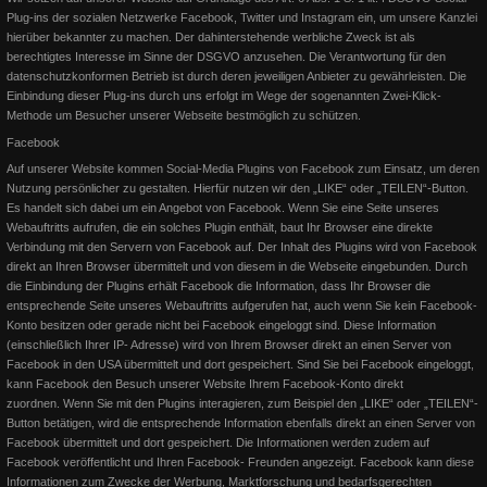
Plug-ins der sozialen Netzwerke Facebook, Twitter und Instagram ein, um unsere Kanzlei
hierüber bekannter zu machen. Der dahinterstehende werbliche Zweck ist als
berechtigtes Interesse im Sinne der DSGVO anzusehen. Die Verantwortung für den
datenschutzkonformen Betrieb ist durch deren jeweiligen Anbieter zu gewährleisten. Die
Einbindung dieser Plug-ins durch uns erfolgt im Wege der sogenannten Zwei-Klick-
Methode um Besucher unserer Webseite bestmöglich zu schützen.
Facebook
Auf unserer Website kommen Social-Media Plugins von Facebook zum Einsatz, um deren
Nutzung persönlicher zu gestalten. Hierfür nutzen wir den „LIKE“ oder „TEILEN“-Button.
German OPEN 2015 - Junior Pleasure
Es handelt sich dabei um ein Angebot von Facebook. Wenn Sie eine Seite unseres
Webauftritts aufrufen, die ein solches Plugin enthält, baut Ihr Browser eine direkte
Lion on the Beach erreicht in einem Mega Feld den 9. Platz Tolle
Verbindung mit den Servern von Facebook auf. Der Inhalt des Plugins wird von Facebook
Leistung für ihre erste German Open! Wir sind sehr st
direkt an Ihren Browser übermittelt und von diesem in die Webseite eingebunden.
Durch
die Einbindung der Plugins erhält Facebook die Information, dass Ihr Browser die
entsprechende Seite unseres Webauftritts aufgerufen hat, auch wenn Sie kein Facebook-
Weiterlesen
Konto besitzen oder gerade nicht bei Facebook eingeloggt sind. Diese Information
(einschließlich Ihrer IP- Adresse) wird von Ihrem Browser direkt an einen Server von
Facebook in den USA übermittelt und dort gespeichert. Sind Sie bei Facebook eingeloggt,
kann Facebook den Besuch unserer Website Ihrem Facebook-Konto direkt
zuordnen.
Wenn Sie mit den Plugins interagieren, zum Beispiel den „LIKE“ oder „TEILEN“-
Button betätigen, wird die entsprechende Information ebenfalls direkt an einen Server von
Facebook übermittelt und dort gespeichert. Die Informationen werden zudem auf
Facebook veröffentlicht und Ihren Facebook- Freunden angezeigt. Facebook kann diese
Informationen zum Zwecke der Werbung, Marktforschung und bedarfsgerechten