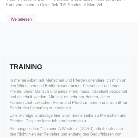
Kauf von unserem Goldstück "DS Shades of Blue Vel
Weiterlesen
TRAINING
In meiner Arbeit mit Menschen und Pferden orientiere ich mich an
den Wünschen und Bedürfnissen meiner Reitschüler und ihrer
Pferde. Jeder Mensch und jedes Pferd muss individuell betrachtet
und geschult werden. Mir liegt es sehr am Herzen, diese
Luke ("Flesch my Dreams") gewinnt die Fohlenschau
Partnerschaft zwischen Reiter und Pferd zu fördern und Schritt für
Schritt den Lernerfolg zu erreichen.
DQHA Q21
Eine wichtige Grundlage hierfür ist meine Liebe zu Menschen und
Wir sind mehr als stolz auf unsere diesjährigen Fohlen:
Pferden. Tägliche lerne ich von Ihnen dazu.
Fohlenschausieger und Gesamtsieger „Flesch my Dreams“ (Luke) mi
Q21 Aachen ein besonderes Turnier für unser Team! Bernhard ist mir
Als ausgebildete "Trainerin A Western" (DOSB) arbeite ich nach
seinem Erfolgs-Pferd „Lion on the Beach“ wieder s
den Richtlinien der Reitlehre und entlang den Bedürfnissen von
Weiterlesen