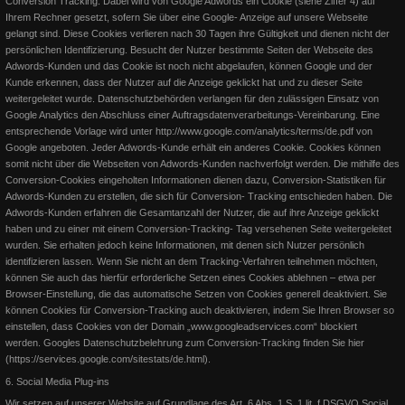
Conversion Tracking. Dabei wird von Google Adwords ein Cookie (siehe Ziffer 4) auf
Ihrem Rechner gesetzt, sofern Sie über eine Google- Anzeige auf unsere Webseite
gelangt sind.
Diese Cookies verlieren nach 30 Tagen ihre Gültigkeit und dienen nicht der
persönlichen Identifizierung. Besucht der Nutzer bestimmte Seiten der Webseite des
Adwords-Kunden und das Cookie ist noch nicht abgelaufen, können Google und der
Kunde erkennen, dass der Nutzer auf die Anzeige geklickt hat und zu dieser Seite
weitergeleitet wurde.
Datenschutzbehörden verlangen für den zulässigen Einsatz von
Google Analytics den Abschluss einer Auftragsdatenverarbeitungs-Vereinbarung. Eine
entsprechende Vorlage wird unter http://www.google.com/analytics/terms/de.pdf von
Google angeboten. Jeder Adwords-Kunde erhält ein anderes Cookie. Cookies können
somit nicht über die Webseiten von Adwords-Kunden
nachverfolgt werden. Die mithilfe des
Conversion-Cookies eingeholten Informationen dienen dazu, Conversion-Statistiken für
German OPEN 2015 - Senior Pleasure
Adwords-Kunden zu erstellen, die sich für Conversion- Tracking entschieden haben. Die
Adwords-Kunden erfahren die Gesamtanzahl der Nutzer, die auf ihre Anzeige geklickt
Lotta auf dem Bundeschampionat
haben und zu einer mit einem Conversion-Tracking- Tag versehenen Seite weitergeleitet
Bronze Medaille Senior Western Pleasure! Was für ein Erfolg von Invy
wurden. Sie erhalten jedoch keine Informationen, mit denen sich Nutzer persönlich
This Playgirl nach der Babypause. In der Western
identifizieren lassen.
Wenn Sie nicht an dem Tracking-Verfahren teilnehmen möchten,
Bundeschampionat auf der Q15 Lion On the Beach wird in der
können Sie auch das hierfür erforderliche Setzen eines Cookies ablehnen – etwa per
Gesamtwertung 8. Wir freuen uns über diese schöne Stute.
Browser-Einstellung, die das automatische Setzen von Cookies generell deaktiviert. Sie
Weiterlesen
können Cookies für Conversion-Tracking auch deaktivieren, indem Sie Ihren Browser so
Weiterlesen
einstellen, dass Cookies von der Domain „www.googleadservices.com“ blockiert
werden.
Googles Datenschutzbelehrung zum Conversion-Tracking finden Sie hier
(https://services.google.com/sitestats/de.html).
6. Social Media Plug-ins
Wir setzen auf unserer Website auf Grundlage des Art. 6 Abs. 1 S. 1 lit. f DSGVO Social