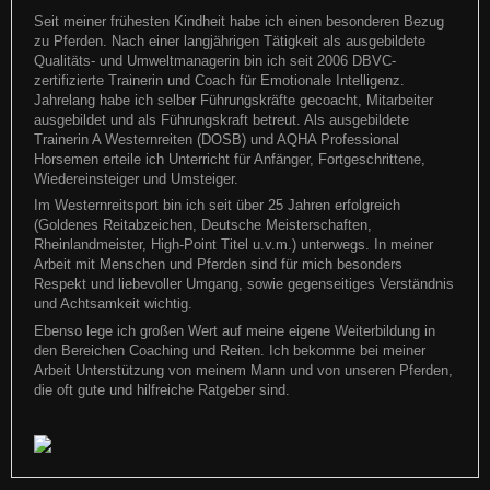
Seit meiner frühesten Kindheit habe ich einen besonderen Bezug
zu Pferden. Nach einer langjährigen Tätigkeit als ausgebildete
EWU Landesmeisterschaft 2019
Qualitäts- und Umweltmanagerin bin ich seit 2006 DBVC-
All Around Trainer - meine ganz persönliche Ehrung
zertifizierte Trainerin und Coach für Emotionale Intelligenz.
Jahrelang habe ich selber Führungskräfte gecoacht, Mitarbeiter
EWU Landesmeisterschaft 2019 dieses Jahr zum ersten Mal auf der
ausgebildet und als Führungskraft betreut. Als ausgebildete
Anlage der Pferdefreunde Goch Patricia hat einen super
Ich bin so stolz auf "meine" Turnier-Reiter und -Supporter ... bei
Trainerin A Westernreiten (DOSB) und AQHA Professional
unserer Jahresabschlußfeier haben Sie mich als "ihren
Horsemen erteile ich Unterricht für Anfänger, Fortgeschrittene,
Weiterlesen
Wiedereinsteiger und Umsteiger.
Weiterlesen
Im Westernreitsport bin ich seit über 25 Jahren erfolgreich
(Goldenes Reitabzeichen, Deutsche Meisterschaften,
Rheinlandmeister, High-Point Titel u.v.m.) unterwegs. In meiner
Arbeit mit Menschen und Pferden sind für mich besonders
Respekt und liebevoller Umgang, sowie gegenseitiges Verständnis
und Achtsamkeit wichtig.
Ebenso lege ich großen Wert auf meine eigene Weiterbildung in
den Bereichen Coaching und Reiten. Ich bekomme bei meiner
Arbeit Unterstützung von meinem Mann und von unseren Pferden,
die oft gute und hilfreiche Ratgeber sind.