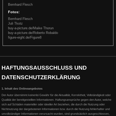
Bernhard Flesch
Fotos:
Bernhard Flesch
Juli Tkotz
buy-a-picture.de/Maike Thorun
buy-a-picture.de/Roberto Robaldo
figure-eight.de/Figure8
German Open 2017
Q17
Die German Open 2017, der Höhepunkt der EWU Turniersaison in
HAFTUNGSAUSSCHLUSS
UND
Kreuth: Bunny the Goodbar Finale und 7. Platz Junior
Q17 LION ON THE BEACH startet mit Bernhard in den Amateur
DATENSCHUTZERKLÄRUNG
Select Klassen: 2 x Amateur All-around Champion, 2 x Amateur
Weiterlesen
Weiterlesen
1. Inhalt des Onlineangebotes
Der Autor übernimmt keinerlei Gewähr für die Aktualität, Korrektheit, Vollständigkeit oder
Qualität der bereitgestellten Informationen. Haftungsansprüche gegen den Autor, welche
sich auf Schäden materieller oder ideeller Art beziehen, die durch die Nutzung oder
Nichtnutzung der dargebotenen Informationen bzw. durch die Nutzung fehlerhafter und
unvollständiger Informationen verursacht wurden, sind grundsätzlich ausgeschlossen,