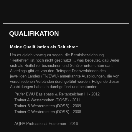
European Championship 2019
ECQH 2019 Wie schon letztes Jahr war es weider eine tolle Woche
auf der Europameisterschaft - diesmal sind wir mit BUDD
QUALIFIKATION
Weiterlesen
Meine Qualifikation als Reitlehrer:
Um es gleich vorweg zu sagen, die Berufsbezeichnung
"Reitlehrer" ist noch nicht geschützt ... was bedeutet, daß Jeder
sich als Reitlehrer bezeichnen und Schüler unterrichten darf.
Allerdings gibt es von den Reitsport-Dachverbänden des
jeweiligen Landes (FN/EWU) annerkannte Ausbildungen, die von
verschiedenen Verbänden durchgeführt werden. Folgende dieser
Ausbildungen habe ich durchgeführt und bestanden:
Prüfer EWU Basispass & Reitabzeichen III - 2012
Trainer A Westernreiten (DOSB) - 2011
Trainer B Westernreiten (DOSB) - 2009
Trainer C Westernreiten (DOSB) - 2008
EWU 2019 ... das Turnierjahr
AQHA Professional Horsemen - 2016