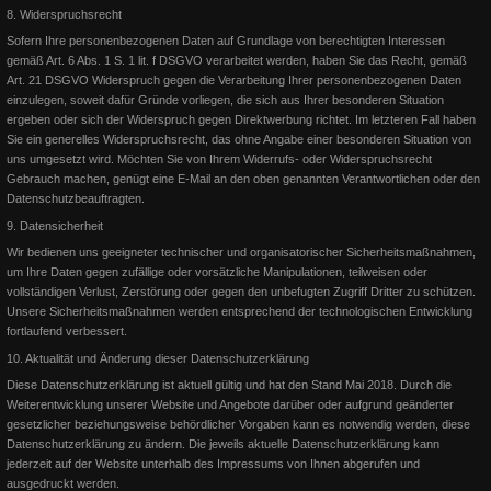
8. Widerspruchsrecht
Reitabzeichenlehrgang - Mai 2015
Sofern Ihre personenbezogenen Daten auf Grundlage von berechtigten Interessen
gemäß Art. 6 Abs. 1 S. 1 lit. f DSGVO verarbeitet werden, haben Sie das Recht, gemäß
Art. 21 DSGVO Widerspruch gegen die Verarbeitung Ihrer personenbezogenen Daten
Reitabzeichen Lehrgang auf dem Schlungshof! Alle Teilnehmer haben
einzulegen, soweit dafür Gründe vorliegen, die sich aus Ihrer besonderen Situation
mit sehr guten Leistungen bestanden. Ich bin sehr st
ergeben oder sich der Widerspruch gegen Direktwerbung richtet. Im letzteren Fall haben
Sie ein generelles Widerspruchsrecht, das ohne Angabe einer besonderen Situation von
uns umgesetzt wird.
Möchten Sie von Ihrem Widerrufs- oder Widerspruchsrecht
Weiterlesen
Gebrauch machen, genügt eine E-Mail an den oben genannten Verantwortlichen oder den
Datenschutzbeauftragten.
9. Datensicherheit
Wir
bedienen uns geeigneter technischer und organisatorischer Sicherheitsmaßnahmen,
um Ihre Daten gegen zufällige oder vorsätzliche Manipulationen, teilweisen oder
vollständigen Verlust, Zerstörung oder gegen den unbefugten Zugriff Dritter zu schützen.
Unsere Sicherheitsmaßnahmen werden entsprechend der technologischen Entwicklung
fortlaufend verbessert.
10. Aktualität und Änderung dieser Datenschutzerklärung
Diese Datenschutzerklärung ist aktuell gültig und hat den Stand Mai 2018. Durch die
Weiterentwicklung unserer Website und Angebote darüber oder aufgrund geänderter
gesetzlicher beziehungsweise behördlicher Vorgaben kann es notwendig werden, diese
Datenschutzerklärung zu ändern. Die jeweils aktuelle Datenschutzerklärung kann
jederzeit auf der Website unterhalb des Impressums von Ihnen abgerufen und
ausgedruckt werden.
"Lucy" und "Twister" sind da!