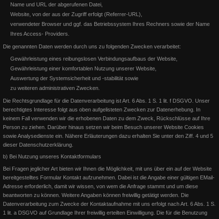
Name und URL der abgerufenen Datei,
Website, von der aus der Zugriff erfolgt (Referrer-URL),
verwendeter Browser und ggf. das Betriebssystem Ihres Rechners sowie der Name
DQHA Q16 und West-Futurity
Ihres Access- Providers.
Verleihung des Goldenen Reitabzeichens
Die genannten Daten werden durch uns zu folgenden Zwecken verarbeitet:
Dieses Jahr sind wir im DQHA Turniergeschehen zurück: Q16 LION
Gewährleistung eines reibungslosen Verbindungsaufbaus der Website,
ON THE BEACH startet mit Bernhard in den Amateur Select
Auf der German OPEN 2016 bekommt Susanne Flesch das Goldene
Gewährleistung einer komfortablen Nutzung unserer Website,
Reitabzeichen aus den Händen des 1. Vorsitzenden der EWU Deu
Auswertung der Systemsicherheit und -stabilität sowie
Weiterlesen
zu weiteren administrativen Zwecken.
Weiterlesen
Die Rechtsgrundlage für die Datenverarbeitung ist Art. 6 Abs. 1 S. 1 lit. f DSGVO. Unser
berechtigtes Interesse folgt aus oben aufgelisteten Zwecken zur Datenerhebung. In
keinem Fall verwenden wir die erhobenen Daten zu dem Zweck, Rückschlüsse auf Ihre
Person zu ziehen.
Darüber hinaus setzen wir beim Besuch unserer Website Cookies
sowie Analysedienste ein. Nähere Erläuterungen dazu erhalten Sie unter den Ziff. 4 und 5
dieser Datenschutzerklärung.
b) Bei Nutzung unseres Kontaktformulars
Bei Fragen jeglicher Art bieten wir Ihnen die Möglichkeit, mit uns über ein auf der Website
bereitgestelltes Formular Kontakt aufzunehmen. Dabei ist die Angabe einer gültigen EMail-
Adresse erforderlich, damit wir wissen, von wem die Anfrage stammt und um diese
beantworten zu können. Weitere Angaben können freiwillig getätigt werden.
Die
Datenverarbeitung zum Zwecke der Kontaktaufnahme mit uns erfolgt nach Art. 6 Abs. 1 S.
1 lit. a DSGVO auf Grundlage Ihrer freiwillig erteilten Einwilligung. Die für die Benutzung