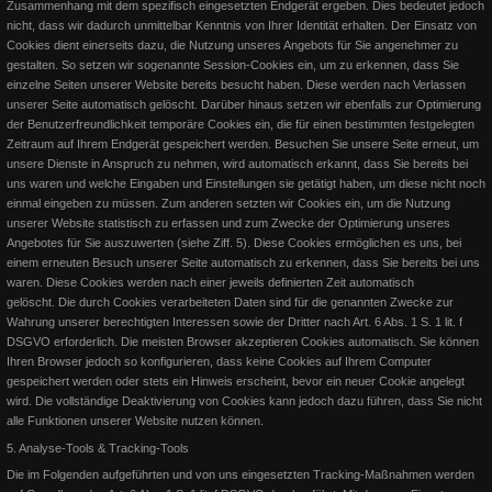
Zusammenhang mit dem spezifisch eingesetzten Endgerät ergeben. Dies bedeutet jedoch
nicht, dass wir dadurch unmittelbar Kenntnis von Ihrer Identität erhalten.
Der Einsatz von
Als Anerkennung besonderer Leistungen im Bereich Aus- und
Cookies dient einerseits dazu, die Nutzung unseres Angebots für Sie angenehmer zu
Fortbildungen in den Mitgliedsorganisationen des DOSB erhalte
gestalten. So setzen wir sogenannte Session-Cookies ein, um zu erkennen, dass Sie
einzelne Seiten
unserer Website bereits besucht haben. Diese werden nach Verlassen
Weiterlesen
unserer Seite automatisch gelöscht.
Darüber hinaus setzen wir ebenfalls zur Optimierung
der Benutzerfreundlichkeit temporäre Cookies ein, die für einen bestimmten festgelegten
Zeitraum auf Ihrem Endgerät gespeichert werden. Besuchen Sie unsere Seite erneut, um
unsere Dienste in Anspruch zu nehmen, wird automatisch erkannt, dass Sie bereits bei
uns waren und welche Eingaben und Einstellungen sie getätigt haben, um diese nicht noch
einmal eingeben zu müssen.
Zum anderen setzten wir Cookies ein, um die Nutzung
unserer Website statistisch zu erfassen und zum Zwecke der Optimierung unseres
Angebotes für Sie auszuwerten (siehe Ziff. 5). Diese Cookies ermöglichen es uns, bei
einem erneuten Besuch unserer Seite automatisch zu erkennen, dass Sie bereits bei uns
waren. Diese Cookies werden nach einer jeweils definierten Zeit automatisch
gelöscht.
Die durch Cookies verarbeiteten Daten sind für die genannten Zwecke zur
Wahrung unserer berechtigten Interessen sowie der Dritter nach Art. 6 Abs. 1 S. 1 lit. f
DSGVO erforderlich. Die meisten Browser akzeptieren Cookies automatisch. Sie können
Ihren Browser jedoch so konfigurieren, dass keine Cookies auf Ihrem Computer
gespeichert werden oder stets ein Hinweis erscheint, bevor ein neuer Cookie angelegt
Kooperation mit EQUIVA und REIT-TV
wird. Die vollständige Deaktivierung von Cookies kann jedoch dazu führen, dass Sie nicht
alle Funktionen unserer Website nutzen können.
FN-Ehrung beim PSVR
5. Analyse-Tools &
Tracking-Tools
Ich freue mich gemeinsam mit REIT-TV und in Zusammenarbeit mit
EQUIVA eine Serie zum Thema Westernreiten aufzunehmen. R
Die im Folgenden aufgeführten und von uns eingesetzten Tracking-Maßnahmen werden
Der Pferdesportverband Rheinland ehrt Susanne Flesch für die