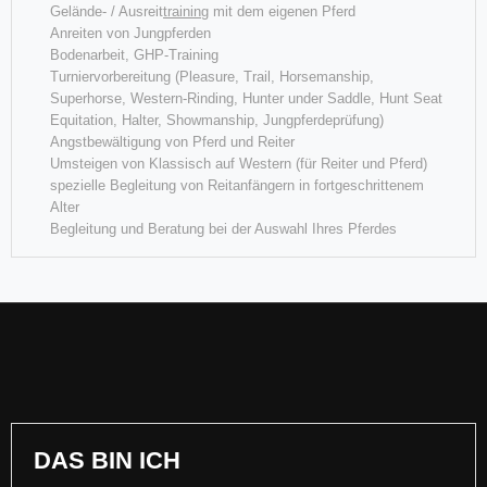
Gelände- / Ausreit
training
mit dem eigenen Pferd
Anreiten von Jungpferden
Bodenarbeit, GHP-Training
Turniervorbereitung (Pleasure, Trail, Horsemanship,
Superhorse, Western-Rinding, Hunter under Saddle, Hunt Seat
DQHA NRW Champion Weanling Stallions
Equitation, Halter, Showmanship, Jungpferdeprüfung)
Angstbewältigung von Pferd und Reiter
Umsteigen von Klassisch auf Western (für Reiter und Pferd)
Flash for Fantasy ("Riley") wird DQHA NRW Champion 2019 in der
spezielle Begleitung von Reitanfängern in fortgeschrittenem
Klasse Weanling Stallions OPEN
Alter
Begleitung und Beratung bei der Auswahl Ihres Pferdes
Weiterlesen
DAS
BIN
ICH