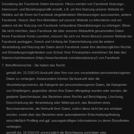
Gestaltung der Facebook-Seiten benutzen. Hierzu werden von Facebook Nutzungs-,
Interessen- und Beziehungsprofile erstellt, z.B. um Ihre Nutzung unserer Website im
Hinblick auf die Ihnen bei Facebook eingeblendeten Werbeanzeigen auszuwerten, andere
Facebook- Nutzer über Ihre Aktivitäten auf unserer Website zu informieren und um
weitere mit der Nutzung von Facebook verbundene Dienstleistungen zu erbringen. Wenn
Sie nicht möchten, dass Facebook die über unseren Webauftritt gesammelten Daten
Ihrem Facebook-Konto zuordnet, müssen Sie sich vor Ihrem Besuch unserer Website bei
DQHA Zuchtschau Laubach - Stuten-Schau
Facebook ausloggen.
Zweck und Umfang der Datenerhebung und die weitere
Verarbeitung und Nutzung der Daten durch Facebook sowie Ihre diesbezüglichen Rechte
und Einstellungsmöglichkeiten zum Schutz Ihrer Privatsphäre entnehmen Sie bitte den
Siegerstute "Lion on the Beach"Reserve Sieger "SQ Solano Par
Datenschutzhinweisen (https://www.facebook.com/about/privacy/) von Facebook.
Three" unsere Solo!Wir sind Mega Happy!Beide Stuten erhalte
7. Betroffenenrechte - Sie haben das Recht:
gemäß Art. 15 DSGVO Auskunft über Ihre von uns verarbeiteten personenbezogenen
Weiterlesen
Daten zu verlangen. Insbesondere können Sie Auskunft über die
Verarbeitungszwecke, die Kategorie der personenbezogenen Daten, die Kategorien
von Empfängern, gegenüber denen Ihre Daten offengelegt wurden oder werden, die
geplante Speicherdauer, das Bestehen eines Rechts auf Berichtigung, Löschung,
Einschränkung der Verarbeitung oder Widerspruch, das Bestehen eines
Beschwerderechts, die Herkunft ihrer Daten, sofern diese nicht bei uns erhoben
wurden, sowie über das Bestehen einer automatisierten Entscheidungsfindung
einschließlich Profiling und ggf. aussagekräftigen Informationen zu deren Einzelheiten
verlangen;
gemäß Art. 16 DSGVO unverzüglich die Berichtigung unrichtiger oder