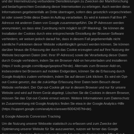
und der Internetnutzung verbundene Dienstleistungen zu Zwecken der Marktforschung
und bedarfsgerechten Gestaltung dieser Internetseiten zu erbringen.
Auch werden diese
Informationen gegebenenfalls an Dritte übertragen, sofern dies gesetzlich vorgeschrieben
ist oder soweit Dritte diese Daten im Auftrag verarbeiten. Es wird in keinem Fall Ihre IP-
Adresse mit anderen Daten von Google zusammengeführt. Die IP-Adressen werden
anonymisiert, so dass eine Zuordnung nicht möglich ist (IP-Masking).
Sie können die
Installation der Cookies durch eine entsprechende Einstellung der Browser-Software
verhindern; wir weisen jedoch darauf hin, dass in diesem Fall gegebenenfalls nicht
sämtliche Funktionen dieser Website vollumfänglich genutzt werden können.
Sie können
darüber hinaus die Erfassung der durch das Cookie erzeugten und auf Ihre Nutzung der
Website bezogenen Daten (inkl. Ihrer IP-Adresse) sowie die Verarbeitung dieser Daten
durch Google verhindern, indem Sie ein Browser-Add-on herunterladen und installieren
(https:// tools.google.com/dlpage/gaoptout?hl=de).
Alternativ zum Browser-Add-on,
insbesondere bei Browsern auf mobilen Endgeräten, können Sie die Erfassung durch
Google Analytics zudem verhindern, indem Sie auf diesen Link klicken. Es wird ein Opt-
out-Cookie gesetzt, das die zukünftige Erfassung Ihrer Daten beim Besuch dieser
Susanne Flesch @ Facebook 2.0
Website verhindert. Der Opt-out-Cookie gilt nur in diesem Browser und nur für unsere
Website und wird auf Ihrem Gerät abgelegt.
Löschen Sie die Cookies in diesem Browser,
müssen Sie das Opt-out-Cookie erneut setzen. Weitere Informationen zum Datenschutz
Es gibt zwei neue Facebook-Seiten, auf denen ich mit Euch
im Zusammenhang mit Google Analytics finden Sie etwa in der Google Analytics-Hilfe
Informationen und Erfahrungen austauschen werde, Fragen beantw
(https://support.google.com/analytics/answer/6004245?hl=de).
ii) Google Adwords Conversion Tracking
Weiterlesen
Um die Nutzung unserer Webseite statistisch zu erfassen und zum Zwecke der
Optimierung unserer Website für Sie auszuwerten, nutzen wir ferner das Google