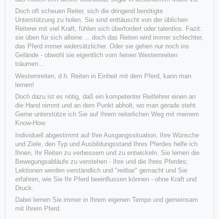
Doch oft scheuen Reiter, sich die dringend benötigte
Unterstützung zu holen. Sie sind enttäuscht von der üblichen
Reiterei mit viel Kraft, fühlen sich überfordert oder talentlos. Fazit:
sie üben für sich alleine ... doch das Reiten wird immer schlechter,
das Pferd immer widersätzlicher. Oder sie gehen nur noch ins
Gelände - obwohl sie eigentlich vom feinen Westernreiten
träumen...
Westernreiten, d.h. Reiten in Einheit mit dem Pferd, kann man
lernen!
Doch dazu ist es nötig, daß ein kompetenter Reitlehrer einen an
die Hand nimmt und an dem Punkt abholt, wo man gerade steht.
Gerne unterstütze ich Sie auf Ihrem reiterlichen Weg mit meinem
Know-How.
Luke ("Flesch my Dreams") von Fr. Schröder
Individuell abgestimmt auf Ihre Ausgangssituation, Ihre Wünsche
und Ziele, den Typ und Ausbildungsstand Ihres Pferdes helfe ich
Nach Lucy und Rileey ist m 28. April Fohlen Nr. 3 aus unserer Stute
Ihnen, Ihr Reiten zu verbessern und zu entwickeln. Sie lernen die
"Invy This Playgirl" (Fr. Schröder) auf die Welt gek
Bewegungsabläufe zu verstehen - Ihre und die Ihres Pferdes;
Lektionen werden verständlich und "reitbar" gemacht und Sie
erfahren, wie Sie Ihr Pferd beeinflussen können - ohne Kraft und
Weiterlesen
Druck.
Dabei lernen Sie immer in Ihrem eigenen Tempo und gemeinsam
mit Ihrem Pferd.