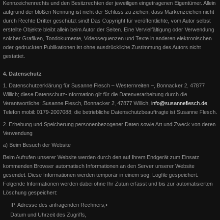
Kennzeichenrechts und den Besitzrechten der jeweiligen eingetragenen Eigentümer. Allein
aufgrund der bloßen Nennung ist nicht der Schluss zu ziehen, dass Markenzeichen nicht
durch Rechte Dritter geschützt sind! Das Copyright für veröffentlichte, vom Autor selbst
erstellte Objekte bleibt allein beim Autor der Seiten. Eine Vervielfältigung oder Verwendung
solcher Grafiken, Tondokumente, Videosequenzen und Texte in anderen elektronischen
oder gedruckten Publikationen ist ohne ausdrückliche Zustimmung des Autors nicht
gestattet.
AQHA Professional Horsemen
4. Datenschutz
Susanne Flesch wird zum AQHA Professional Horsemen ernannt. Die
1. Datenschutzerklärung für Susanne Flesch – Westernreiten –, Bonnacker 2, 47877
AQHA gibt für Europa fünf Neuzugänge bei ihrem Professi
Willich; d
iese Datenschutz-Information gilt für die Datenverarbeitung durch die
Verantwortliche: Susanne Flesch, Bonnacker 2, 47877 Willich,
info@susanneflesch.de
,
Telefon mobil: 0179-2007088; die betriebliche Datenschutzbeauftragte ist Susanne Flesch.
Weiterlesen
2. Erhebung und Speicherung personenbezogener Daten sowie Art und Zweck von deren
Verwendung
a) Beim Besuch der Website
Beim Aufrufen unserer Website werden durch den auf Ihrem Endgerät zum Einsatz
kommenden Browser automatisch Informationen an den Server unserer Website
gesendet. Diese Informationen werden temporär in einem sog. Logfile gespeichert.
Folgende Informationen werden dabei ohne Ihr Zutun erfasst und bis zur automatisierten
Löschung gespeichert:
IP-Adresse des anfragenden Rechners,
•
Datum und Uhrzeit des Zugriffs,