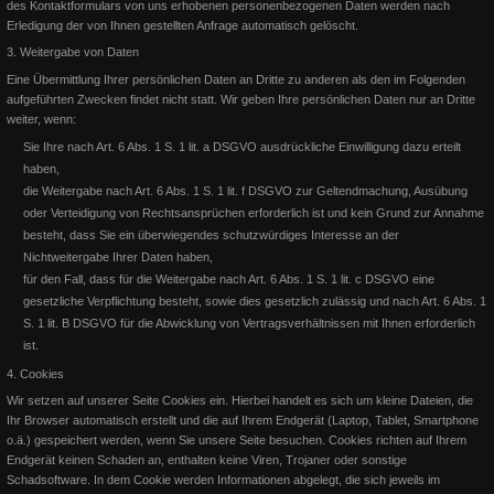
des Kontaktformulars von uns erhobenen personenbezogenen Daten werden nach
EWU 2016 ... das Turnierjahr
Erledigung der von Ihnen gestellten Anfrage automatisch gelöscht.
3. Weitergabe von Daten
EWU Highpoints 2016 In diesem Jahr konnten wir 2 Highpoints
Eine Übermittlung Ihrer persönlichen Daten an Dritte zu anderen als den im Folgenden
gewinnen: In der LK1A gewinne ich die Ü45 Wertung Bernh
aufgeführten Zwecken findet nicht statt. Wir geben Ihre persönlichen Daten nur an Dritte
weiter, wenn:
Weiterlesen
Sie Ihre nach Art. 6 Abs. 1 S. 1 lit. a DSGVO ausdrückliche Einwilligung dazu erteilt
haben,
die Weitergabe nach Art. 6 Abs. 1 S. 1 lit. f DSGVO zur Geltendmachung, Ausübung
oder Verteidigung von Rechtsansprüchen erforderlich ist und kein Grund zur Annahme
besteht, dass Sie ein überwiegendes schutzwürdiges Interesse an der
Nichtweitergabe Ihrer Daten haben,
für den Fall, dass für die Weitergabe nach Art. 6 Abs. 1 S. 1 lit. c DSGVO eine
gesetzliche Verpflichtung besteht, sowie
dies gesetzlich zulässig und nach Art. 6 Abs. 1
S. 1 lit. B DSGVO für die Abwicklung von Vertragsverhältnissen mit Ihnen erforderlich
ist.
4. Cookies
Wir setzen auf unserer Seite Cookies ein. Hierbei handelt es sich um kleine Dateien, die
Ihr Browser automatisch erstellt und die auf Ihrem Endgerät (Laptop, Tablet, Smartphone
o.ä.) gespeichert werden, wenn Sie unsere Seite besuchen. Cookies richten auf Ihrem
Endgerät keinen Schaden an, enthalten keine Viren, Trojaner oder sonstige
DOSB - Ausbilderzertifikat
Schadsoftware. In dem Cookie werden Informationen abgelegt, die sich jeweils im