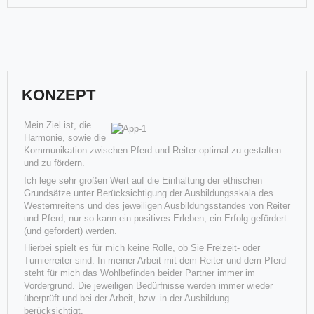
KONZEPT
Mein Ziel ist, die
neues Zuhause, neue Perspektiven, neue Horizonte ..
Harmonie, sowie die
Stacey ("Flescholena") ist da
Kommunikation zwischen Pferd und Reiter optimal zu gestalten
und zu fördern.
Und plötzlich weißt Du:Es ist Zeit, etwas Neueszu beginnen, und dem
Zauberdes Anfangs zu vertrauen.Mut zur FreiheitDie F
Ich lege sehr großen Wert auf die Einhaltung der ethischen
Am 24. April ist Fohlen Nr. 3 aus unserer Stute "Just for Flesch"
Grundsätze unter Berücksichtigung der Ausbildungsskala des
(Shania) auf die Welt gekommen - ein kleine Kraftpaket
Westernreitens und des jeweiligen Ausbildungsstandes von Reiter
Weiterlesen
und Pferd; nur so kann ein positives Erleben, ein Erfolg gefördert
Weiterlesen
(und gefordert) werden.
Hierbei spielt es für mich keine Rolle, ob Sie Freizeit- oder
Turnierreiter sind. In meiner Arbeit mit dem Reiter und dem Pferd
steht für mich das Wohlbefinden beider Partner immer im
Vordergrund. Die jeweiligen Bedürfnisse werden immer wieder
überprüft und bei der Arbeit, bzw. in der Ausbildung
berücksichtigt.