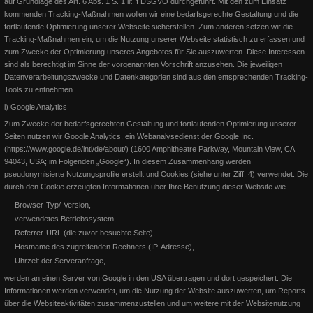
auf Grundlage des Art. 6 Abs. 1 S. 1 lit. f DSGVO durchgeführt. Mit den zum Einsatz
erfolgreiche Teilnahme an der EWU German OPEN 2015 und die
kommenden Tracking-Maßnahmen wollen wir eine bedarfsgerechte Gestaltung und die
Weiterlesen
fortlaufende Optimierung unserer Webseite sicherstellen.
Zum anderen setzen wir die
Weiterlesen
Tracking-Maßnahmen ein, um die Nutzung unserer Webseite statistisch zu erfassen und
zum Zwecke der Optimierung unseres Angebotes für Sie auszuwerten. Diese Interessen
sind als berechtigt im Sinne der vorgenannten Vorschrift anzusehen. Die jeweiligen
Datenverarbeitungszwecke und Datenkategorien sind aus den entsprechenden Tracking-
Tools zu entnehmen.
i) Google Analytics
Zum Zwecke der bedarfsgerechten Gestaltung und fortlaufenden Optimierung unserer
Seiten nutzen wir Google Analytics, ein Webanalysedienst der Google Inc.
(https://www.google.de/intl/de/about/) (1600 Amphitheatre Parkway, Mountain View, CA
94043, USA; im Folgenden „Google“). In diesem Zusammenhang werden
pseudonymisierte Nutzungsprofile erstellt und Cookies (siehe unter Ziff. 4) verwendet. Die
durch den Cookie erzeugten Informationen über Ihre Benutzung dieser Website wie
Browser-Typ/-Version,
verwendetes Betriebssystem,
EWU Pferdemedaillen 2015
Referrer-URL (die zuvor besuchte Seite),
Hostname des zugreifenden Rechners (IP-Adresse),
EWU Pferde-Medaillen 2015 Lion on the Beach (Pleasure - Bronze
Uhrzeit der Serveranfrage,
und Silber) Lion on the Beach (Trail - Bronze) Rags
werden an einen Server von Google in den USA übertragen und dort gespeichert. Die
Informationen werden verwendet, um die Nutzung der Website auszuwerten, um Reports
über die Websiteaktivitäten zusammenzustellen und um weitere mit der Websitenutzung
Weiterlesen