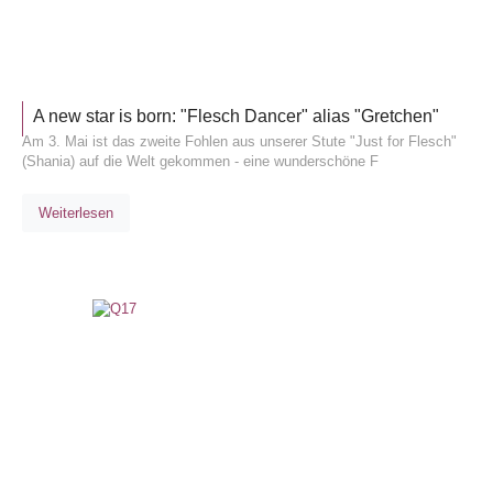
ALLGEM
A new star is born: "Flesch Dancer" alias "Gretchen"
Am 3. Mai ist das zweite Fohlen aus unserer Stute "Just for Flesch"
(Shania) auf die Welt gekommen - eine wunderschöne F
Weiterlesen
TURNIE