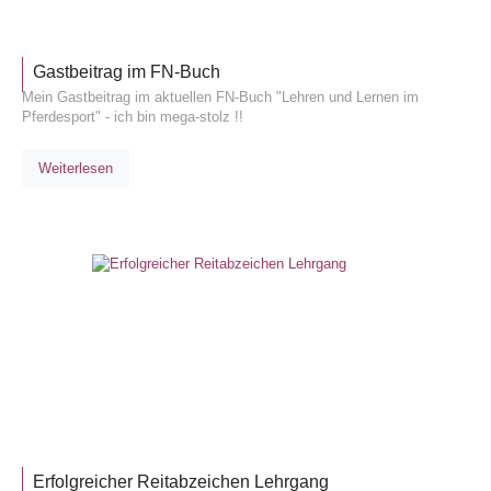
Gastbeitrag im FN-Buch
Mein Gastbeitrag im aktuellen FN-Buch "Lehren und Lernen im
Pferdesport" - ich bin mega-stolz !!
Weiterlesen
LEHRGÄ
Erfolgreicher Reitabzeichen Lehrgang