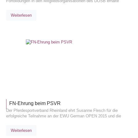
Fortbildungen in den Mitgliedsorganisationen des DOSB erhalte
Weiterlesen
ALLGEM
FN-Ehrung beim PSVR
Der Pferdesportverband Rheinland ehrt Susanne Flesch für die
erfolgreiche Teilnahme an der EWU German OPEN 2015 und die
Weiterlesen